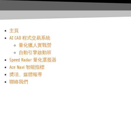
主頁
AI CAD 程式交易系統
量化獵人實戰營
自動引擎啟動班
Speed Radar 量化選股器
Ace Navi 智能指標
奬項、媒體報導
聯絡我們