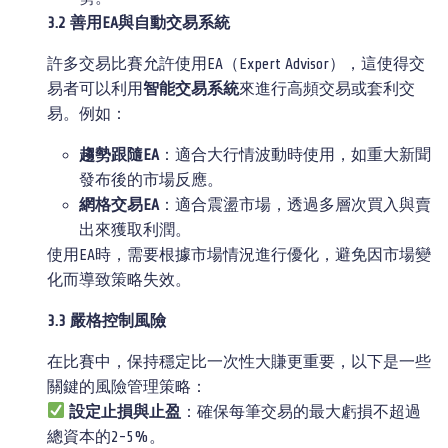
3.2
善用
EA
與自動交易系統
許多交易比賽允許使用EA（Expert Advisor），這使得交
易者可以利用
智能交易系統
來進行高頻交易或套利交
易。例如：
趨勢跟隨
EA
：適合大行情波動時使用，如重大新聞
發布後的市場反應。
網格交易
EA
：適合震盪市場，透過多層次買入與賣
出來獲取利潤。
使用EA時，需要根據市場情況進行優化，避免因市場變
化而導致策略失效。
3.3
嚴格控制風險
在比賽中，保持穩定比一次性大賺更重要，以下是一些
關鍵的風險管理策略：
設定止損與止盈
：確保每筆交易的最大虧損不超過
總資本的2-5%。