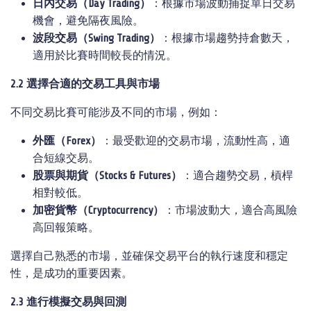
日
內交易（
Day Trading
）
：根據市場波動捕捉單日交易
機會，避免隔夜風險。
波段交易（
Swing Trading
）
：根據市場趨勢持倉數天，
適用於比賽時間較長的情況。
2.2
選擇合適的交易工具與市場
不同交易比賽可能涉及不同的市場，例如：
外匯（
Forex
）
：最受歡迎的交易市場，流動性高，適
合短線交易。
股票與期貨（
Stocks & Futures
）
：適合趨勢交易，槓桿
相對較低。
加密貨幣（
Cryptocurrency
）
：市場波動大，適合高風險
高回報策略。
選擇自己熟悉的市場，並確保交易平台的執行速度和穩定
性，是成功的重要因素。
2.3
進行模擬交易與回測