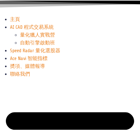
主頁
AI CAD 程式交易系統
量化獵人實戰營
自動引擎啟動班
Speed Radar 量化選股器
Ace Navi 智能指標
奬項、媒體報導
聯絡我們