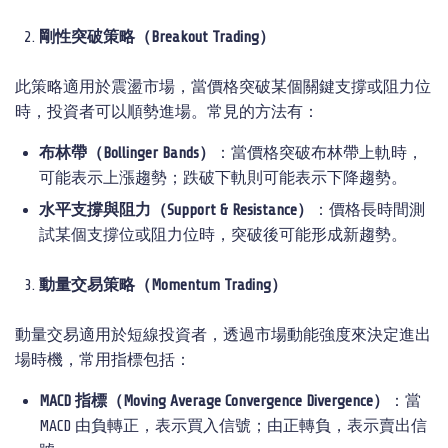
剛性突破策略（
Breakout Trading
）
此策略適用於震盪市場，當價格突破某個關鍵支撐或阻力位
時，投資者可以順勢進場。常見的方法有：
布林帶（
Bollinger Bands
）
：當價格突破布林帶上軌時，
可能表示上漲趨勢；跌破下軌則可能表示下降趨勢。
水平支撐與阻力（
Support & Resistance
）
：價格長時間測
試某個支撐位或阻力位時，突破後可能形成新趨勢。
動量交易策略（
Momentum Trading
）
動量交易適用於短線投資者，透過市場動能強度來決定進出
場時機，常用指標包括：
MACD
指標（
Moving Average Convergence Divergence
）
：當
MACD 由負轉正，表示買入信號；由正轉負，表示賣出信