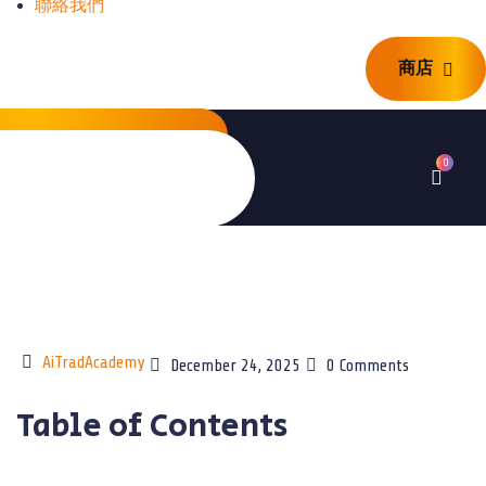
聯絡我們
商店
商店
0
AiTradAcademy
December 24, 2025
0 Comments
Table of Contents