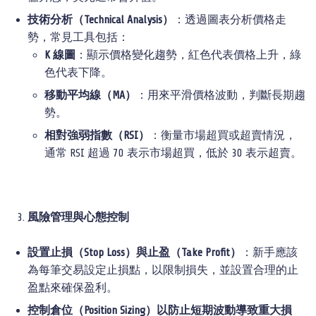
技術分析（
Technical Analysis
）
：透過圖表分析價格走
勢，常見工具包括：
K
線圖
：顯示價格變化趨勢，紅色代表價格上升，綠
色代表下降。
移動平均線（
MA
）
：用來平滑價格波動，判斷長期趨
勢。
相對強弱指數（
RSI
）
：衡量市場超買或超賣情況，
通常 RSI 超過 70 表示市場超買，低於 30 表示超賣。
風險管理與心態控制
設置止損（
Stop Loss
）與止盈（
Take Profit
）
：新手應該
為每筆交易設定止損點，以限制損失，並設置合理的止
盈點來確保盈利。
控制倉位（
Position Sizing
）
以防止短期波動導致重大損