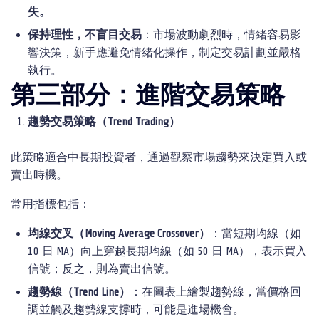
失
。
保持理性，不盲目交易
：市場波動劇烈時，情緒容易影
響決策，新手應避免情緒化操作，制定交易計劃並嚴格
執行。
第三部分：進階交易策略
趨勢交易策略（
Trend Trading
）
此策略適合中長期投資者，通過觀察市場趨勢來決定買入或
賣出時機。
常用指標包括：
均線交叉（
Moving Average Crossover
）
：當短期均線（如
10 日 MA）向上穿越長期均線（如 50 日 MA），表示買入
信號；反之，則為賣出信號。
趨勢線（
Trend Line
）
：在圖表上繪製趨勢線，當價格回
調並觸及趨勢線支撐時，可能是進場機會。