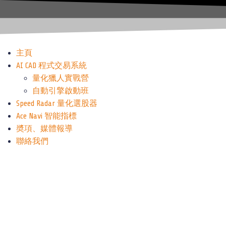
主頁
AI CAD 程式交易系統
量化獵人實戰營
自動引擎啟動班
Speed Radar 量化選股器
Ace Navi 智能指標
奬項、媒體報導
聯絡我們