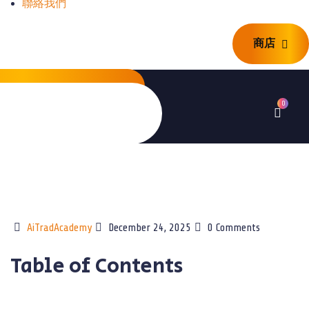
聯絡我們
商店
商店
0
AiTradAcademy
December 24, 2025
0 Comments
Table of Contents