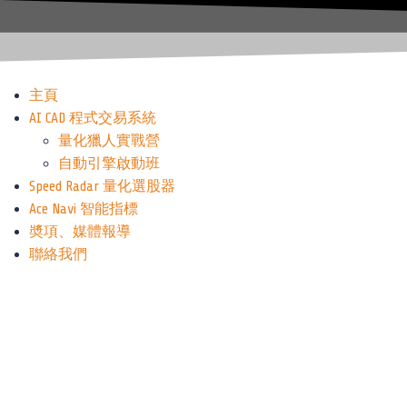
主頁
AI CAD 程式交易系統
量化獵人實戰營
自動引擎啟動班
Speed Radar 量化選股器
Ace Navi 智能指標
奬項、媒體報導
聯絡我們